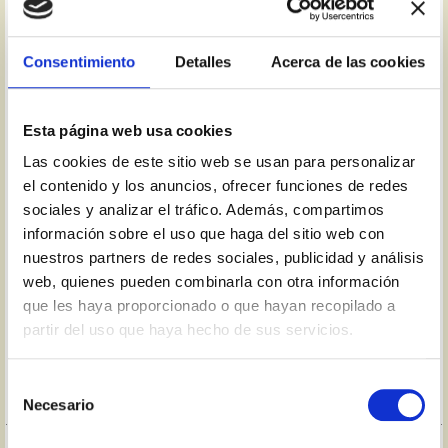
flores modernistas, cenefas art-decó, colgaduras neobarrocas o
paisajes.
Consentimiento
Detalles
Acerca de las cookies
En toda la casa hemos buscado mantener el gusto por lo añejo
aprovechando muebles y objetos de la familia y otros adquiridos
en anticuarios y almonedas, a los que se les ha hecho una
Esta página web usa cookies
cuidadosa restauración.
Las cookies de este sitio web se usan para personalizar
el contenido y los anuncios, ofrecer funciones de redes
Es una casa amplia, con más de trescientos metros cuadrados
distribuidos en planta baja, primer piso y patios. En la planta baja
sociales y analizar el tráfico. Además, compartimos
además de tres de los dormitorios, encontramos la sala, el salón
información sobre el uso que haga del sitio web con
comedor, la cocina y dos cuartos de baño. En la planta superior,
nuestros partners de redes sociales, publicidad y análisis
tres dormitorios y dos cuartos de baño.
web, quienes pueden combinarla con otra información
que les haya proporcionado o que hayan recopilado a
Además, posee dos patios, uno recoleto con un porche sobre el
partir del uso que haya hecho de sus servicios.
pozo donde un desayuno a la sombra hace las delicias de quien
busca la relajación ante un libro o escuchando el trino de los
pájaros. El otro patio tiene un pequeño jardín, una zona de
Selección
juegos para niños y una chimenea-barbacoa cubierta.
Necesario
de
consentimiento